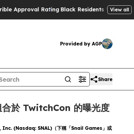
pproval Rating
Black Residents Warned of Abusive
View all
Provided by AGP
Share
合於 TwitchCon 的曝光度
l, Inc. (Nasdaq: SNAL)（下稱「Snail Games」或