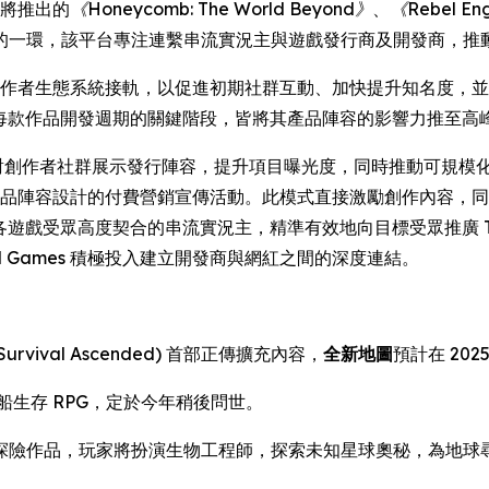
即將推出的
《Honeycomb: The World Beyond》
、
《Rebel En
的一環，該平台專注連繫串流實況主與遊戲發行商及開發商，推
劃與創作者生態系統接軌，以促進初期社群互動、加快提升知名度，並奠
mes 在每款作品開發週期的關鍵階段，皆將其產品陣容的影響力推至高
遇，得以面對創作者社群展示發行陣容，提升項目曝光度，同時推動可規模化的
mes 產品陣容設計的付費營銷宣傳活動。此模式直接激勵創作內
力連繫與各遊戲受眾高度契合的串流實況主，精準有效地向目標受眾推廣 
l Games 積極投入建立開發商與網紅之間的深度連結。
Survival Ascended)
首部正傳擴充內容，
全新地圖
預計在 2025
船生存 RPG，定於今年稍後問世。
存探險作品，玩家將扮演生物工程師，探索未知星球奧秘，為地球