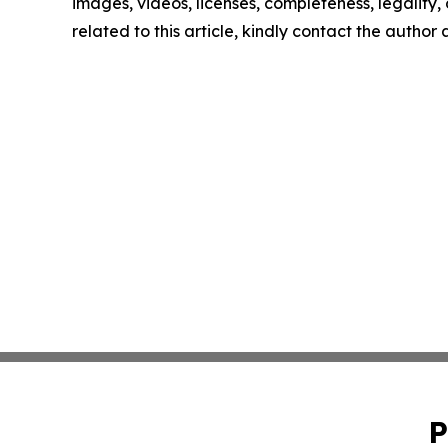
images, videos, licenses, completeness, legality, o
related to this article, kindly contact the author
P