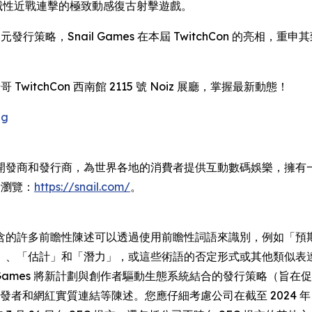
與毀滅性近戰連擊的極致動感復古射擊遊戲。
發行策略，Snail Games 在本屆 TwitchCon 的亮
哥 TwitchCon 西南館 2115 號 Noiz 展廳，掌握最新動態！
gg
是一家全球領先的獨立開發商和發行商，為世界各地的消費者提供互動數碼娛
請瀏覽：
https://snail.com/
。
含的許多前瞻性陳述可以透過使用前瞻性詞語來識別，例如「預
、「估計」和「潛力」，或這些術語的否定形式或其他類似表達。
l Games 將新計劃與創作者驅動生態系統結合的發行策略（
開發者和網紅實質連結等陳述。您應仔細考慮公司在截至 2024 年 1