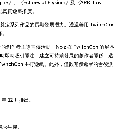
gine》
、
《Echoes of Elysium》
及
《ARK: Lost
動真實遊戲推廣。
定系列作品的長期發展潛力。透過善用 TwitchCon
峰。
創作者主導宣傳活動。Noiz 在 TwitchCon 的展區
容，同時即時吸引關注，建立可持續發展的創作者關係。透
TwitchCon 主打遊戲。此外，僅歡迎獲邀者的會後派
 年 12 月推出。
尋求生機。