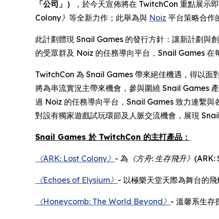
「公司」）
，於今天宣佈將在 TwitchCon 重點展示
Colony》
等全新力作；此舉為與
Noiz
平台策略合作
此計劃體現 Snail Games 的發行方針：讓新計
的受眾群及 Noiz 的任務導向平台，Snail Ga
TwitchCon 為 Snail Games 帶來絕佳機
將為串流實況主帶來機會，參與圍繞 Snail Ga
過 Noiz 的任務導向平台，Snail Games 致
對設有獨家遊戲試玩環節及人脈交流機會，展現 Snai
Snail Games 於 TwitchCon 的主打產品：
《ARK: Lost Colony》
- 為
《方舟
:
生存飛升》
(ARK: 
《Echoes of Elysium》
- 以極樂天堂天際為舞台的飛
《Honeycomb: The World Beyond》
- 溫馨系生