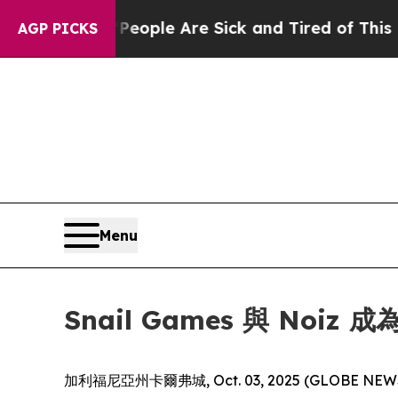
 Win: “People Are Sick and Tired of This Politics
AGP PICKS
Menu
Snail Games 與 No
加利福尼亞州卡爾弗城, Oct. 03, 2025 (GLOB